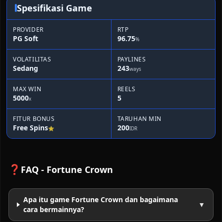
Spesifikasi Game
PROVIDER
RTP
PG Soft
96.75
%
VOLATILITAS
PAYLINES
Sedang
243
ways
MAX WIN
REELS
5000
5
x
FITUR BONUS
TARUHAN MIN
Free Spins
200
⭐
IDR
❓
FAQ - Fortune Crown
Apa itu game Fortune Crown dan bagaimana
▼
cara bermainnya?