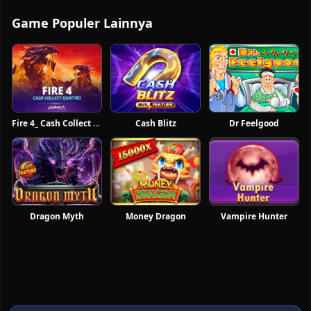
Game Populer Lainnya
Dr Feelgood
Fire 4_ Cash Collect Quattro™ A1
Cash Blitz
Dragon Myth
Money Dragon
Vampire Hunter