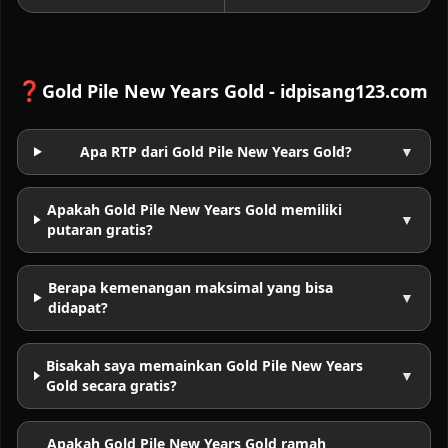
❓
Gold Pile New Years Gold - idpisang123.com
Apa RTP dari Gold Pile New Years Gold?
▼
Apakah Gold Pile New Years Gold memiliki
▼
putaran gratis?
Berapa kemenangan maksimal yang bisa
▼
didapat?
Bisakah saya memainkan Gold Pile New Years
▼
Gold secara gratis?
Apakah Gold Pile New Years Gold ramah