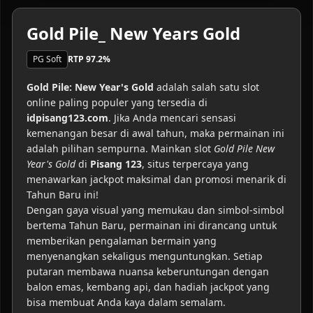
▶
Gold Pile_ New Years Gold
PG Soft
RTP 97.2%
Gold Pile: New Year's Gold
adalah salah satu slot
online paling populer yang tersedia di
idpisang123.com
. Jika Anda mencari sensasi
kemenangan besar di awal tahun, maka permainan ini
adalah pilihan sempurna. Mainkan slot
Gold Pile New
Year's Gold
di
Pisang 123
, situs terpercaya yang
menawarkan jackpot maksimal dan promosi menarik di
Tahun Baru ini!
Dengan gaya visual yang memukau dan simbol-simbol
bertema Tahun Baru, permainan ini dirancang untuk
memberikan pengalaman bermain yang
menyenangkan sekaligus menguntungkan. Setiap
putaran membawa nuansa keberuntungan dengan
balon emas, kembang api, dan hadiah jackpot yang
bisa membuat Anda kaya dalam semalam.