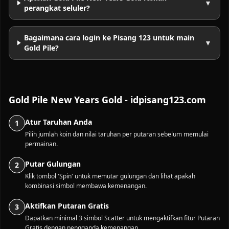
▼
perangkat seluler?
Bagaimana cara login ke Pisang 123 untuk main
▼
Gold Pile?
Gold Pile New Years Gold - idpisang123.com
Atur Taruhan Anda
1
Pilih jumlah koin dan nilai taruhan per putaran sebelum memulai
permainan.
Putar Gulungan
2
Klik tombol 'Spin' untuk memutar gulungan dan lihat apakah
kombinasi simbol membawa kemenangan.
Aktifkan Putaran Gratis
3
Dapatkan minimal 3 simbol Scatter untuk mengaktifkan fitur Putaran
Gratis dengan pengganda kemenangan.