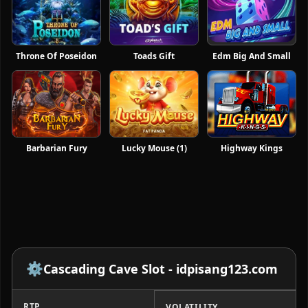
Throne Of Poseidon
Toads Gift
Edm Big And Small
Barbarian Fury
Lucky Mouse (1)
Highway Kings
⚙️
Cascading Cave Slot - idpisang123.com
RTP
VOLATILITY