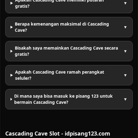
▼
gratis?
Berapa kemenangan maksimal di Cascading
▼
Cave?
Bisakah saya memainkan Cascading Cave secara
▼
gratis?
Apakah Cascading Cave ramah perangkat
▼
seluler?
Di mana saya bisa masuk ke pisang 123 untuk
▼
bermain Cascading Cave?
Cascading Cave Slot - idpisang123.com