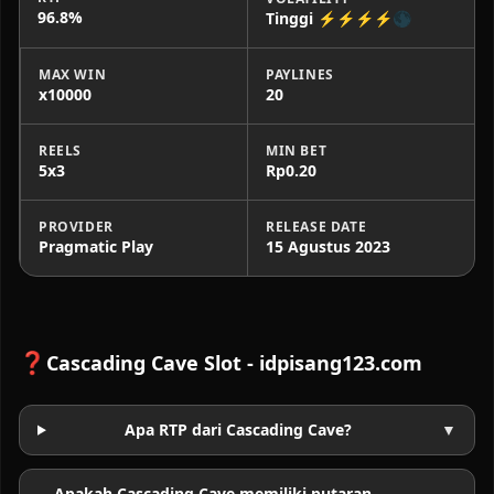
96.8%
Tinggi ⚡⚡⚡⚡🌑
MAX WIN
PAYLINES
x10000
20
REELS
MIN BET
5x3
Rp0.20
PROVIDER
RELEASE DATE
Pragmatic Play
15 Agustus 2023
❓
Cascading Cave Slot - idpisang123.com
Apa RTP dari Cascading Cave?
▼
Apakah Cascading Cave memiliki putaran