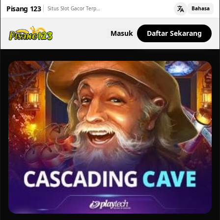
Pisang 123
Situs Slot Gacor Terpercaya
Bahasa
Masuk
Daftar Sekarang