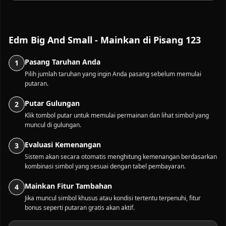
Edm Big And Small - Mainkan di Pisang 123
Pasang Taruhan Anda
1
Pilih jumlah taruhan yang ingin Anda pasang sebelum memulai
putaran.
Putar Gulungan
2
Klik tombol putar untuk memulai permainan dan lihat simbol yang
muncul di gulungan.
Evaluasi Kemenangan
3
Sistem akan secara otomatis menghitung kemenangan berdasarkan
kombinasi simbol yang sesuai dengan tabel pembayaran.
Mainkan Fitur Tambahan
4
Jika muncul simbol khusus atau kondisi tertentu terpenuhi, fitur
bonus seperti putaran gratis akan aktif.