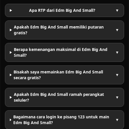
Apa RTP dari Edm Big And Small?
▼
Apakah Edm Big And Small memiliki putaran
▼
gratis?
Berapa kemenangan maksimal di Edm Big And
▼
Small?
Bisakah saya memainkan Edm Big And Small
▼
secara gratis?
Apakah Edm Big And Small ramah perangkat
▼
seluler?
Bagaimana cara login ke pisang 123 untuk main
▼
Edm Big And Small?